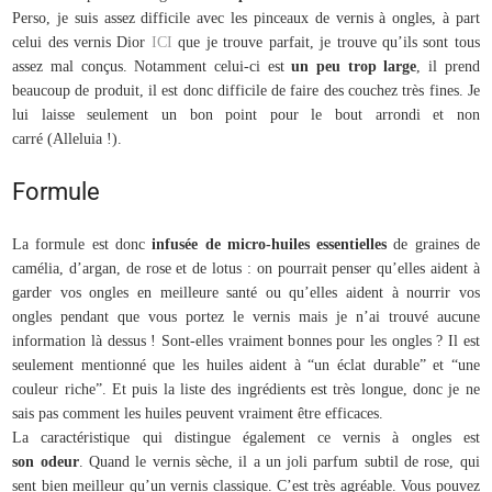
Perso, je suis assez difficile avec les pinceaux de vernis à ongles, à part
celui des vernis Dior
ICI
que je trouve parfait, je trouve qu’ils sont tous
assez mal conçus. Notamment celui-ci est
un peu trop large
, il prend
beaucoup de produit, il est donc difficile de faire des couchez très fines. Je
lui laisse seulement un bon point pour le bout arrondi et non
carré (Alleluia !).
Formule
La formule est donc
infusée de micro-huiles essentielles
de graines de
camélia, d’argan, de rose et de lotus : on pourrait penser qu’elles aident à
garder vos ongles en meilleure santé ou qu’elles aident à nourrir vos
ongles pendant que vous portez le vernis mais je n’ai trouvé aucune
information là dessus ! Sont-elles vraiment bonnes pour les ongles ? Il est
seulement mentionné que les huiles aident à “un éclat durable” et “une
couleur riche”. Et puis la liste des ingrédients est très longue, donc je ne
sais pas comment les huiles peuvent vraiment être efficaces.
La caractéristique qui distingue également ce vernis à ongles est
son odeur
. Quand le vernis sèche, il a un joli parfum subtil de rose, qui
sent bien meilleur qu’un vernis classique. C’est très agréable. Vous pouvez