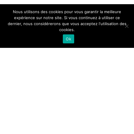
Votre adresse e-mail ne sera pas publiée.
Les champs obligatoires sont
Nous utilisons des cookies pour vous garantir la meilleure
indiqués avec
*
expérience sur notre site. Si vous continuez à utiliser ce
dernier, nous considérerons que vous acceptez l'utilisation des
Commentaire
*
cookies.
Ok
Nom
*
E-mail
*