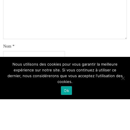
Nom
*
Nous utilisons des cookies pour vous garantir la meilleure
E-mail
*
expérience sur notre site. Si vous continuez à utiliser ce
dernier, nous considérerons que vous acceptez l'utilisation des
cookies.
Site web
Ok
Prévenez-moi de tous les nouveaux commentaires par e-mail.
Prévenez-moi de tous les nouveaux articles par e-mail.