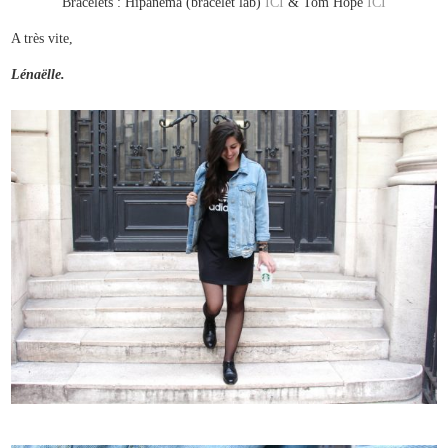
Bracelets : Hipanema (bracelet lab)
ICI
& Tom Hope
ICI
A très vite,
Lénaëlle.