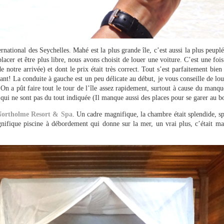
ernational des Seychelles. Mahé est la plus grande île, c’est aussi la plus peuplé
lacer et être plus libre, nous avons choisit de louer une voiture. C’est une foi
e notre arrivée) et dont le prix était très correct. Tout s’est parfaitement bien 
tant! La conduite à gauche est un peu délicate au début, je vous conseille de loue
On a pût faire tout le tour de l’île assez rapidement, surtout à cause du manque
e qui ne sont pas du tout indiquée (Il manque aussi des places pour se garer au bo
 Northolme Resort & Spa
. Un cadre magnifique, la chambre était splendide, spa
nifique piscine à débordement qui donne sur la mer, un vrai plus, c’était mag